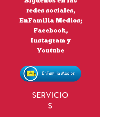
Síguenos en las
redes sociales,
EnFamilia Medios;
Facebook,
Instagram y
Youtube
Servicio
s