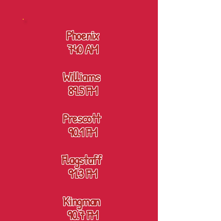
Phoenix
740 AM
Williams
89.5 FM
Prescott
90.1 FM
Flagstaff
91.3 FM
Kingman
90.7 FM