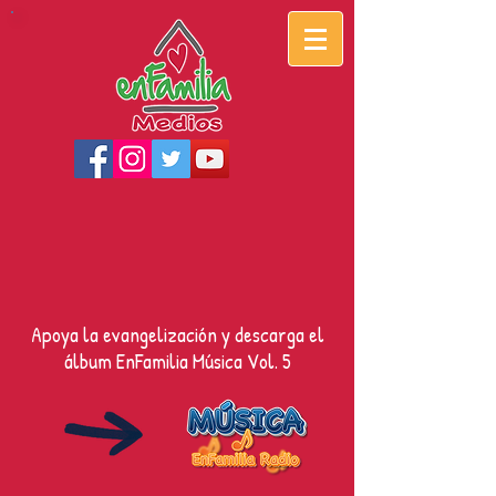
Apoya la evangelización y descarga el
álbum EnFamilia Música Vol. 5